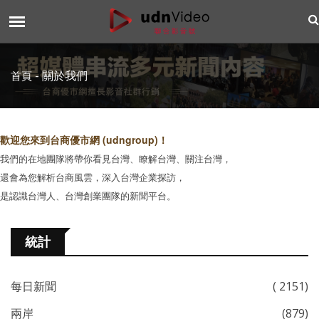
全媒体应用全行业营销发展，从创新、传播到培育，打造高品质创意
内容
-
關於我們
首頁
歡迎您來到台商優市網 (udngroup)！
我們的在地團隊將帶你看見台灣、瞭解台灣、關注台灣，
還會為您解析台商風雲，深入台灣企業探訪，
是認識台灣人、台灣創業團隊的新聞平台。
統計
每日新聞
( 2151)
兩岸
(879)